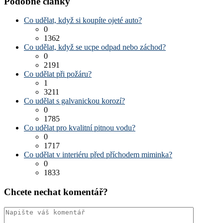
Podobné články
Co udělat, když si koupíte ojeté auto?
0
1362
Co udělat, když se ucpe odpad nebo záchod?
0
2191
Co udělat při požáru?
1
3211
Co udělat s galvanickou korozí?
0
1785
Co udělat pro kvalitní pitnou vodu?
0
1717
Co udělat v interiéru před příchodem miminka?
0
1833
Chcete nechat komentář?