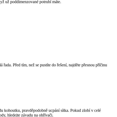
 když už poddimenzované potrubí máte.
ada. Před tím, než se pustíte do řešení, najděte přesnou příčinu
adu kohoutku, pravděpodobně ucpání sítka. Pokud zlobí v celé
dy, hledejte závadu na ohřívači.