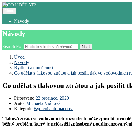
Menu
Návody
Návody
Search For
Najít
Úvod
Návody
Bydlení a domácnost
Co udělat s tlakovou ztrátou a jak posílit tlak ve vodovodních 
Co udělat s tlakovou ztrátou a jak posílit
Připraveno
22 prosince, 2020
Autor
Michaela Vránová
Kategorie
Bydlení a domácnost
Tlaková ztráta ve vodovodních rozvodech může způsobit nemalé 
běžný problém, který je nejčastěji způsobený poddimenzovaným