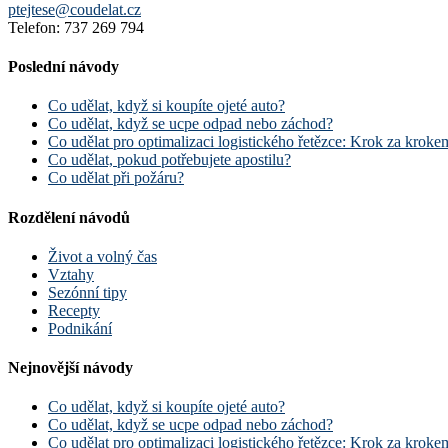
ptejtese@coudelat.cz
Telefon: 737 269 794
Poslední návody
Co udělat, když si koupíte ojeté auto?
Co udělat, když se ucpe odpad nebo záchod?
Co udělat pro optimalizaci logistického řetězce: Krok za kroke
Co udělat, pokud potřebujete apostilu?
Co udělat při požáru?
Rozdělení návodů
Život a volný čas
Vztahy
Sezónní tipy
Recepty
Podnikání
Nejnovější návody
Co udělat, když si koupíte ojeté auto?
Co udělat, když se ucpe odpad nebo záchod?
Co udělat pro optimalizaci logistického řetězce: Krok za kroke