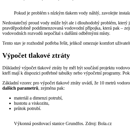
Pokud je problém s nízkým tlakem vody náhlý, zavolejte instala
Nedostatečný proud vody může být ale i dlouhodobý problém, který
pravděpodobně poddimenzovaná vodovodní přípojka, která pak – zejm
vodovodních rozvodů nepočítal s dalšími odběrnými místy.
Tento stav je rozhodně potřeba řešit, jelikož omezuje komfort uživat
Výpočet tlakové ztráty
Důkladný výpočet tlakové ztráty by měl být součástí projektu vodovo
kteří mají k dispozici potřebné tabulky nebo výpočetní programy. Po
Základní vzorec pro výpočet tlakové ztráty uvádí, že 10 metrů vodorov
dalších parametrů
, zejména pak:
materiál a dimenzi potrubí,
hustotu a viskozitu,
průtok potrubí.
Výkonná posilovací stanice Grundfos. Zdroj: Bola.cz