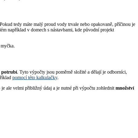
 Pokud tedy máte malý proud vody trvale nebo opakovaně, příčinou je
lém například v domech s nástavbami, kde původní projekt
a a myčka.
 potrubí
. Tyto výpočty jsou poměrně složité a dělají je odborníci,
příklad
pomocí této kalkulačky
.
je ale velmi přibližný údaj a je nutné při výpočtu zohlednit
množství