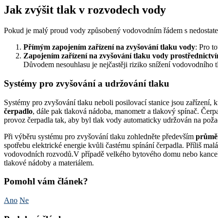
Jak zvýšit tlak v rozvodech vody
Pokud je malý proud vody způsobený vodovodním řádem s nedostatečný
Přímým zapojením zařízení na zvyšování tlaku vody
: Pro t
Zapojením zařízení na zvyšování tlaku vody prostřednictv
Důvodem nesouhlasu je nejčastěji riziko snížení vodovodního
Systémy pro zvyšování a udržování tlaku
Systémy pro zvyšování tlaku neboli posilovací stanice jsou zařízení, 
čerpadlo
, dále pak tlaková nádoba, manometr a tlakový spínač. Čerp
provoz čerpadla tak, aby byl tlak vody automaticky udržován na poža
Při výběru systému pro zvyšování tlaku zohledněte především
průměr
spotřebu elektrické energie kvůli častému spínání čerpadla. Příliš 
vodovodních rozvodů.V případě velkého bytového domu nebo kancelá
tlakové nádoby a materiálem.
Pomohl vám článek?
Ano
Ne