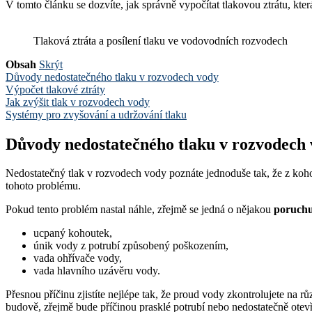
V tomto článku se dozvíte, jak správně vypočítat tlakovou ztrátu, kte
Tlaková ztráta a posílení tlaku ve vodovodních rozvodech
Obsah
Skrýt
Důvody nedostatečného tlaku v rozvodech vody
Výpočet tlakové ztráty
Jak zvýšit tlak v rozvodech vody
Systémy pro zvyšování a udržování tlaku
Důvody nedostatečného tlaku v rozvodech
Nedostatečný tlak v rozvodech vody poznáte jednoduše tak, že z kohou
tohoto problému.
Pokud tento problém nastal náhle, zřejmě se jedná o nějakou
poruchu
ucpaný kohoutek,
únik vody z potrubí způsobený poškozením,
vada ohřívače vody,
vada hlavního uzávěru vody.
Přesnou příčinu zjistíte nejlépe tak, že proud vody zkontrolujete na
budově, zřejmě bude příčinou prasklé potrubí nebo nedostatečně otevř