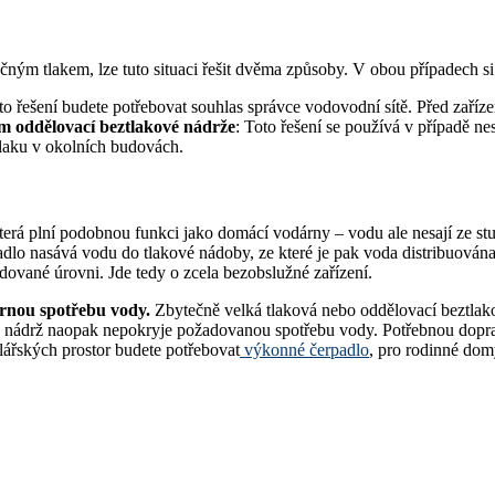
m tlakem, lze tuto situaci řešit dvěma způsoby. V obou případech si
oto řešení budete potřebovat souhlas správce vodovodní sítě. Před zaříz
ím oddělovací beztlakové nádrže
: Toto řešení se používá v případě n
 tlaku v okolních budovách.
která plní podobnou funkci jako domácí vodárny – vodu ale nesají ze stu
adlo nasává vodu do tlakové nádoby, ze které je pak voda distribuován
dované úrovni. Jde tedy o zcela bezobslužné zařízení.
nou spotřebu vody.
Zbytečně velká tlaková nebo oddělovací beztlako
malá nádrž naopak nepokryje požadovanou spotřebu vody. Potřebnou dopr
řských prostor budete potřebovat
výkonné čerpadlo
, pro rodinné dom