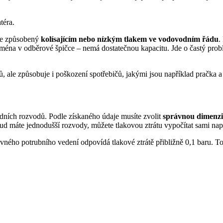
téra.
 je způsobený
kolísajícím nebo nízkým tlakem ve vodovodním řádu
.
éna v odběrové špičce – nemá dostatečnou kapacitu. Jde o častý prob
elů, ale způsobuje i poškození spotřebičů, jakými jsou například pračk
dních rozvodů. Podle získaného údaje musíte zvolit
správnou dimenzi
kud máte jednodušší rozvody, můžete tlakovou ztrátu vypočítat sami na
ného potrubního vedení odpovídá tlakové ztrátě přibližně 0,1 baru. To 