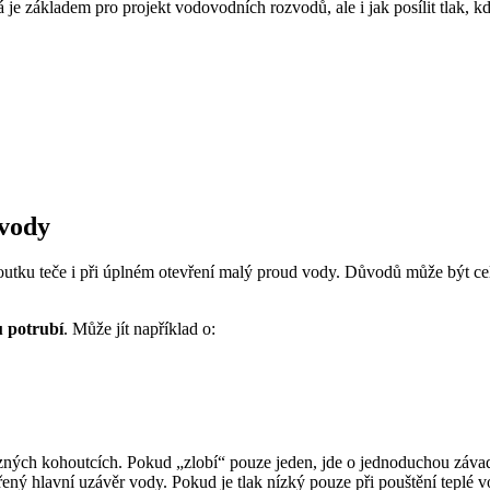
rá je základem pro projekt vodovodních rozvodů, ale i jak posílit tlak,
 vody
tku teče i při úplném otevření malý proud vody. Důvodů může být celá ř
 potrubí
. Může jít například o:
 různých kohoutcích. Pokud „zlobí“ pouze jeden, jde o jednoduchou záv
ený hlavní uzávěr vody. Pokud je tlak nízký pouze při pouštění teplé vo