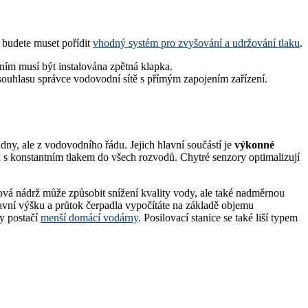
 budete muset pořídit
vhodný systém pro zvyšování a udržování tlaku
.
ením musí být instalována zpětná klapka.
esouhlasu správce vodovodní sítě s přímým zapojením zařízení.
dny, ale z vodovodního řádu. Jejich hlavní součástí je
výkonné
a s konstantním tlakem do všech rozvodů. Chytré senzory optimalizují
vá nádrž může způsobit snížení kvality vody, ale také nadměrnou
avní výšku a průtok čerpadla vypočítáte na základě objemu
y postačí
menší domácí vodárny
. Posilovací stanice se také liší typem