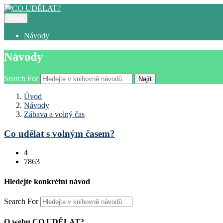
Menu
Návody
Návody
Search For
Najít
Úvod
Návody
Zábava a volný čas
Co udělat s volným časem?
4
7863
Hledejte konkrétní návod
Search For
O webu CO UDĚLAT?