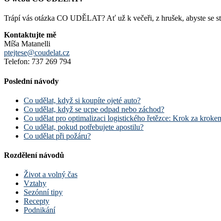
Trápí vás otázka CO UDĚLAT? Ať už k večeři, z hrušek, abyste se stal
Kontaktujte mě
Míša Matanelli
ptejtese@coudelat.cz
Telefon: 737 269 794
Poslední návody
Co udělat, když si koupíte ojeté auto?
Co udělat, když se ucpe odpad nebo záchod?
Co udělat pro optimalizaci logistického řetězce: Krok za kroke
Co udělat, pokud potřebujete apostilu?
Co udělat při požáru?
Rozdělení návodů
Život a volný čas
Vztahy
Sezónní tipy
Recepty
Podnikání