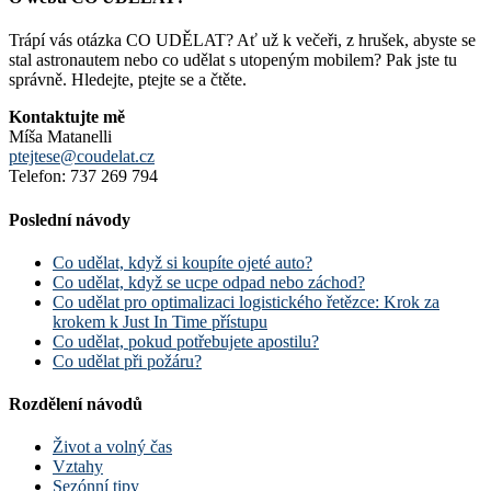
Trápí vás otázka CO UDĚLAT? Ať už k večeři, z hrušek, abyste se
stal astronautem nebo co udělat s utopeným mobilem? Pak jste tu
správně. Hledejte, ptejte se a čtěte.
Kontaktujte mě
Míša Matanelli
ptejtese@coudelat.cz
Telefon: 737 269 794
Poslední návody
Co udělat, když si koupíte ojeté auto?
Co udělat, když se ucpe odpad nebo záchod?
Co udělat pro optimalizaci logistického řetězce: Krok za
krokem k Just In Time přístupu
Co udělat, pokud potřebujete apostilu?
Co udělat při požáru?
Rozdělení návodů
Život a volný čas
Vztahy
Sezónní tipy