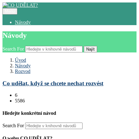
Menu
Návody
Návody
Search For
Najít
Úvod
Návody
Rozvod
Co udělat, když se chcete nechat rozvést
6
5586
Hledejte konkrétní návod
Search For
O webu CO UDĚLAT?