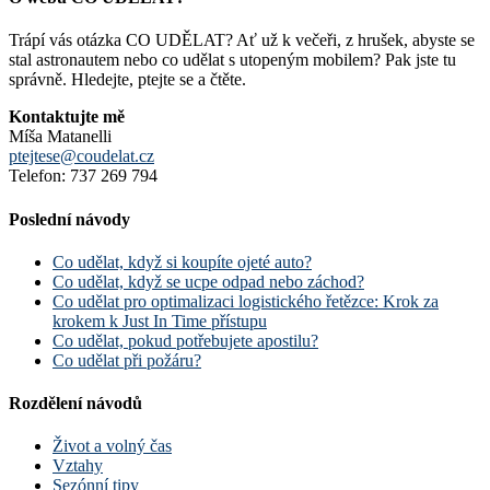
Trápí vás otázka CO UDĚLAT? Ať už k večeři, z hrušek, abyste se
stal astronautem nebo co udělat s utopeným mobilem? Pak jste tu
správně. Hledejte, ptejte se a čtěte.
Kontaktujte mě
Míša Matanelli
ptejtese@coudelat.cz
Telefon: 737 269 794
Poslední návody
Co udělat, když si koupíte ojeté auto?
Co udělat, když se ucpe odpad nebo záchod?
Co udělat pro optimalizaci logistického řetězce: Krok za
krokem k Just In Time přístupu
Co udělat, pokud potřebujete apostilu?
Co udělat při požáru?
Rozdělení návodů
Život a volný čas
Vztahy
Sezónní tipy