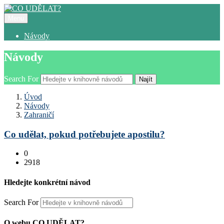
Menu
Návody
Návody
Search For
Najít
Úvod
Návody
Zahraničí
Co udělat, pokud potřebujete apostilu?
0
2918
Hledejte konkrétní návod
Search For
O webu CO UDĚLAT?