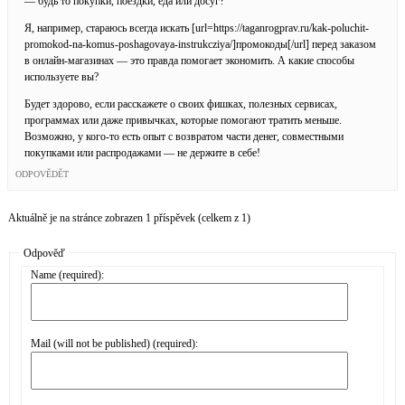
— будь то покупки, поездки, еда или досуг?
Я, например, стараюсь всегда искать [url=https://taganrogprav.ru/kak-poluchit-
promokod-na-komus-poshagovaya-instrukcziya/]промокоды[/url] перед заказом
в онлайн-магазинах — это правда помогает экономить. А какие способы
используете вы?
Будет здорово, если расскажете о своих фишках, полезных сервисах,
программах или даже привычках, которые помогают тратить меньше.
Возможно, у кого-то есть опыт с возвратом части денег, совместными
покупками или распродажами — не держите в себе!
ODPOVĚDĚT
Aktuálně je na stránce zobrazen 1 příspěvek (celkem z 1)
Odpověď
Name (required):
Mail (will not be published) (required):