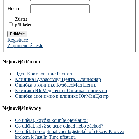
Heslo:
Zůstat
přihlášen
Přihlásit
Registrace
Zapomenuté heslo
Nejnovější témata
Лдсп Кромкование Распил
Клиника КузбассМед Центр. Стационар
Ошибка в клинике КузбассМед Центр
Клиника ЮгМедЦентр. Ошибка анонимно
Ошибка анонимно в клинике ЮгМедЦентр
Nejnovější návody
Co udělat, když si koupíte ojeté auto?
Co udělat, když se ucpe odpad nebo záchod?
Co udělat pro optimalizaci logistického řetězce: Krok za
krokem k Just In Time přístupu