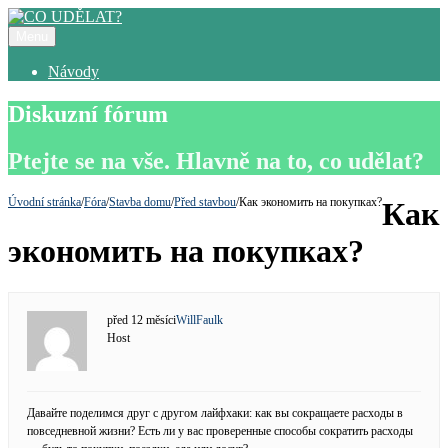
Menu
Návody
Diskuzní fórum
Ptejte se na vše. Hlavně na to, co udělat?
Úvodní stránka
/
Fóra
/
Stavba domu
/
Před stavbou
/
Как экономить на покупках?
Как
экономить на покупках?
před 12 měsíci
WillFaulk
Host
Давайте поделимся друг с другом лайфхаки: как вы сокращаете расходы в
повседневной жизни? Есть ли у вас проверенные способы сократить расходы