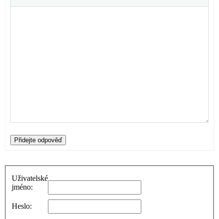
Přidejte odpověď
Uživatelské
jméno:
Heslo: