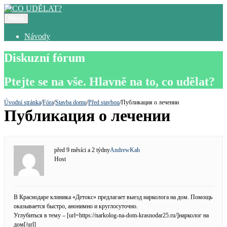
Menu
Návody
Diskuzní fórum
Ptejte se na vše. Hlavně na to, co udělat?
Úvodní stránka
/
Fóra
/
Stavba domu
/
Před stavbou
/
Публикация о лечении
Публикация о лечении
před 9 měsíci a 2 týdny
AndrewKah
Host
В Краснодаре клиника «Детокс» предлагает выезд нарколога на дом. Помощь
оказывается быстро, анонимно и круглосуточно.
Углубиться в тему – [url=https://narkolog-na-dom-krasnodar25.ru/]нарколог на
дом[/url]