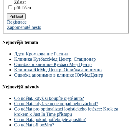
Zůstat
přihlášen
Přihlásit
Registrace
Zapomenuté heslo
Nejnovější témata
Лдсп Кромкование Распил
Клиника КузбассМед Центр. Стационар
Ошибка в клинике КузбассМед Центр
Клиника ЮгМедЦентр. Ошибка анонимно
Ошибка анонимно в клинике ЮгМедЦентр
Nejnovější návody
Co udělat, když si koupíte ojeté auto?
Co udělat, když se ucpe odpad nebo záchod?
Co udělat pro optimalizaci logistického řetězce: Krok za
krokem k Just In Time přístupu
Co udělat, pokud potřebujete apostilu?
Co udělat při požáru?